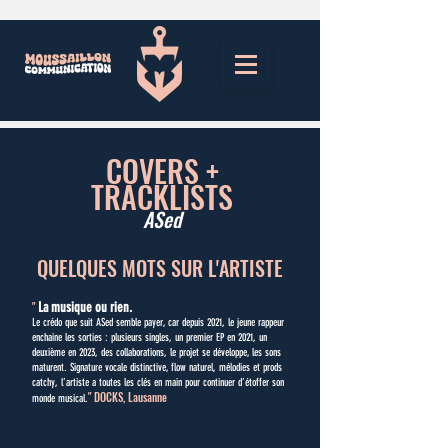
COVERS +
TRACKLISTS
ASed
QUELQUES MOTS SUR L'ARTISTE
"
La musique ou rien.
Le crédo que suit ASed semble payer, car depuis 2021, le jeune rappeur
enchaine les sorties : plusieurs singles, un premier EP en 2021, un
deuxième en 2023, des collaborations, le projet se développe, les sons
maturent. Signature vocale distinctive, flow naturel, mélodies et prods
catchy, l’artiste a toutes les clés en main pour continuer d’étoffer son
" DOCKS, Lausanne
monde musical.